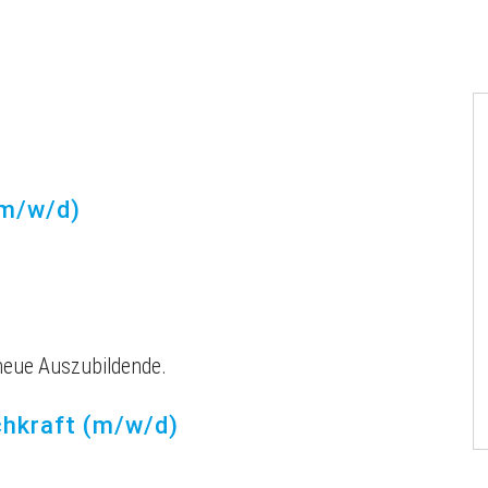
(m/w/d)
neue Auszubildende.
chkraft (m/w/d)