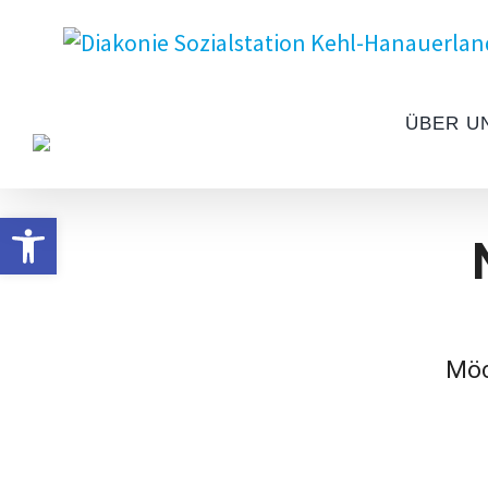
ÜBER U
Open toolbar
Möc